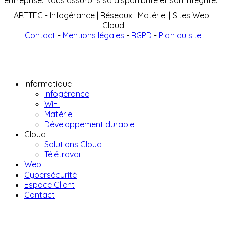
entreprise. Nous assurons sa disponibilité et son intégrité.
ARTTEC - Infogérance | Réseaux | Matériel | Sites Web |
Cloud
Contact
-
Mentions légales
-
RGPD
-
Plan du site
Informatique
Infogérance
WiFi
Matériel
Développement durable
Cloud
Solutions Cloud
Télétravail
Web
Cybersécurité
Espace Client
Contact